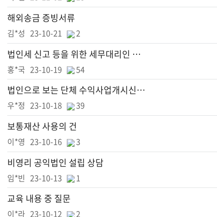
해외송금 증빙서류
김*성
23-10-21
2
법인세 신고 등을 위한 세무대리인 선정
홍*국
23-10-19
54
법인으로 보는 단체 수익사업개시신고 및 기타 운영관련 상담
우*정
23-10-18
39
보통재산 사용의 건
이*영
23-10-16
3
비영리 공익법인 설립 상담
임*빈
23-10-13
1
교육 내용 중 질문
이*라
23-10-12
2