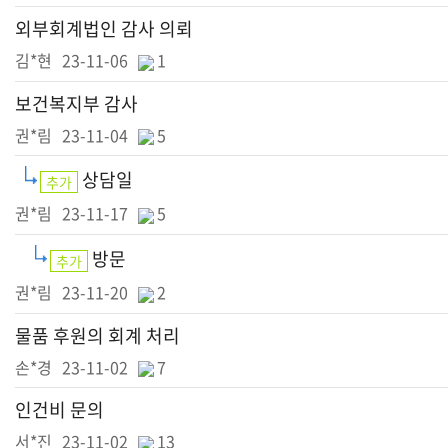
외부회계법인 감사 의뢰
김*현
23-11-06
1
보건복지부 감사
권*림
23-11-04
5
상담일
추가
권*림
23-11-17
5
방문
추가
권*림
23-11-20
2
물품 후원의 회계 처리
손*경
23-11-02
7
인건비 문의
서*진
23-11-02
13