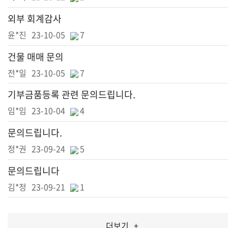
외부 회계감사
윤*진
23-10-05
7
건물 매매 문의
전*일
23-10-05
7
기부금품등록 관련 문의드립니다.
임*임
23-10-04
4
문의드립니다.
정*권
23-09-24
5
문의드립니다
김*정
23-09-21
1
더보기
+