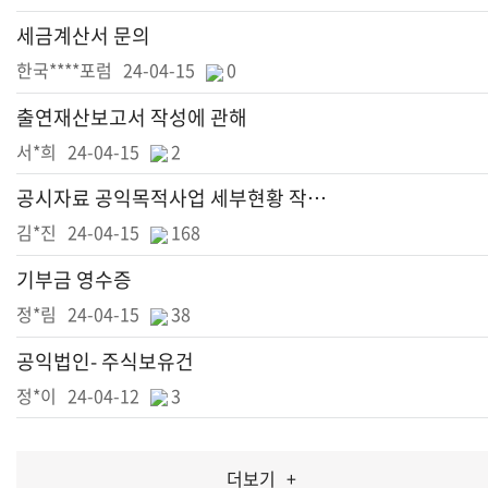
세금계산서 문의
한국****포럼
24-04-15
0
출연재산보고서 작성에 관해
서*희
24-04-15
2
공시자료 공익목적사업 세부현황 작성 문의
김*진
24-04-15
168
기부금 영수증
정*림
24-04-15
38
공익법인- 주식보유건
정*이
24-04-12
3
더보기
+