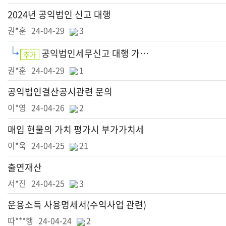
2024년 공익법인 신고 대행
권*훈
24-04-29
3
공익법인세무신고 대행 가능한지요? 비용 은 얼마인지요? 나눔셈프로그램에 기장은 다 했습니다
추가
권*훈
24-04-29
1
공익법인결산공시관련 문의
이*영
24-04-26
2
매입 현물의 가치 평가시 부가가치세
이*욱
24-04-25
21
출연재산
서*진
24-04-25
3
운용소득 사용명세서(수익사업 관련)
따***행
24-04-24
2