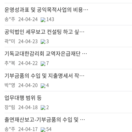
운영성과표 및 공익목적사업의 비용 세부현황 기재문의
송*주
24-04-24
143
공익법인 세무보고 컨설팅 하고 싶습니다.
곽*미
24-04-23
3
기독교대한감리회 교역자은급재단 정기 컨설팅
추*복
24-04-22
7
기부금품의 수입 및 지출명세서 작성 관련 문의
박*영
24-04-20
4
업무대행 범위 등
장*림
24-04-18
2
출연재산보고-기부금품의 수입 및 지출 명세서
송*주
24-04-17
54