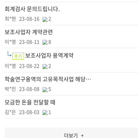
회계검사 문의드립니다.
최*현
23-08-16
2
보조사업자 계약관련
이*영
23-08-11
8
보조사업자 용역계약
추가
이*영
23-08-22
2
학술연구용역의 고유목적사업 해당여부 외
박*진
23-08-08
5
모금한 돈을 전달할 때
김*은
23-08-03
1
더보기
+