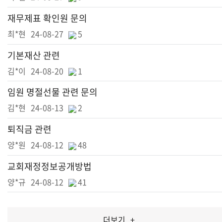
재무제표 확인원 문의
최*현
24-08-27
5
기본재산 관련
김*이
24-08-20
1
임원 명절선물 관련 문의
김*현
24-08-13
2
퇴직금 관련
양*원
24-08-12
48
교회재정정보공개방법
양*규
24-08-12
41
더보기
+