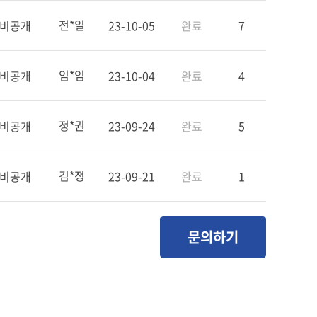
전*일
비공개
23-10-05
완료
7
임*임
비공개
23-10-04
완료
4
정*권
비공개
23-09-24
완료
5
김*정
비공개
23-09-21
완료
1
문의하기