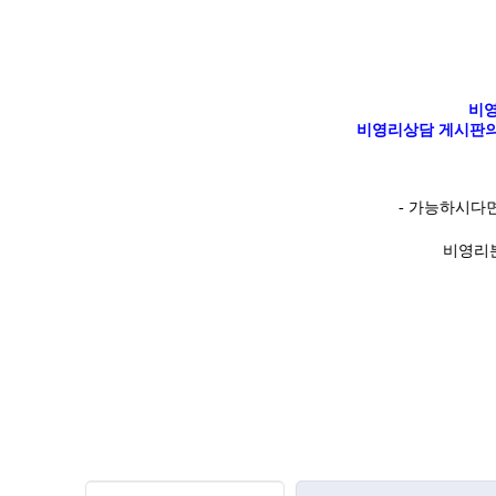
비영
비영리상담 게시판의
-
가능하시다
비영리분