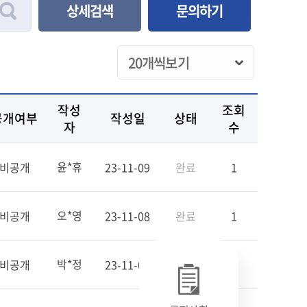
상세검색
문의하기
작성
조회
공개여부
작성일
상태
자
수
윤*휴
비공개
23-11-09
완료
1
오*영
비공개
23-11-08
완료
1
박*정
비공개
23-11-07
완료
3