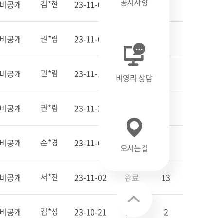
공지사항
김*현
비공개
23-11-06
완료
1
권*림
비공개
23-11-04
완료
5
권*림
비공개
23-11-17
완료
5
비영리 상담
권*림
비공개
23-11-20
완료
2
손*경
비공개
23-11-02
완료
7
오시는길
서*진
비공개
23-11-02
완료
13
김*성
비공개
23-10-21
완료
2