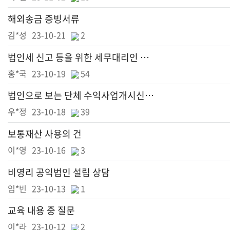
해외송금 증빙서류
김*성
23-10-21
2
법인세 신고 등을 위한 세무대리인 선정
홍*국
23-10-19
54
법인으로 보는 단체 수익사업개시신고 및 기타 운영관련 상담
우*정
23-10-18
39
보통재산 사용의 건
이*영
23-10-16
3
비영리 공익법인 설립 상담
임*빈
23-10-13
1
교육 내용 중 질문
이*라
23-10-12
2