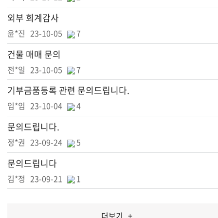
외부 회계감사
윤*진
23-10-05
7
건물 매매 문의
전*일
23-10-05
7
기부금품등록 관련 문의드립니다.
임*임
23-10-04
4
문의드립니다.
정*권
23-09-24
5
문의드립니다
김*정
23-09-21
1
더보기
+