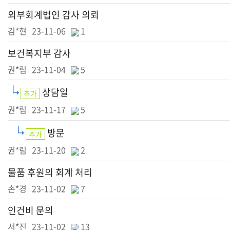
외부회계법인 감사 의뢰
김*현
23-11-06
1
보건복지부 감사
권*림
23-11-04
5
상담일
추가
권*림
23-11-17
5
방문
추가
권*림
23-11-20
2
물품 후원의 회계 처리
손*경
23-11-02
7
인건비 문의
서*진
23-11-02
13