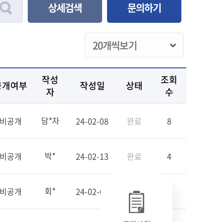
상세검색
문의하기
작성
조회
공개여부
작성일
상태
자
수
담*자
비공개
24-02-08
완료
8
박*
비공개
24-02-13
완료
4
회*
비공개
24-02-08
완료
0