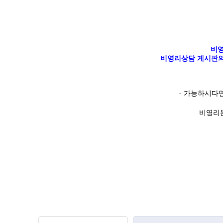
비영
비영리상담 게시판의
-
가능하시다
비영리분