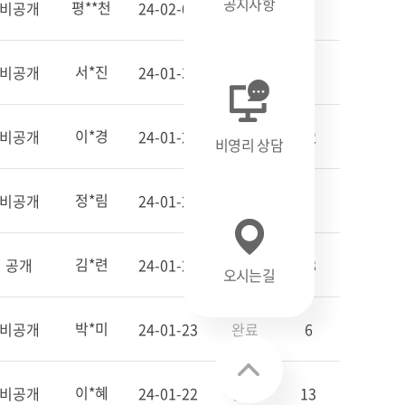
공지사항
평**천
비공개
24-02-02
완료
0
서*진
비공개
24-01-30
완료
5
이*경
비공개
24-01-25
완료
12
비영리 상담
정*림
비공개
24-01-24
완료
4
김*련
공개
24-01-23
완료
43
오시는길
박*미
비공개
24-01-23
완료
6
이*혜
비공개
24-01-22
완료
13