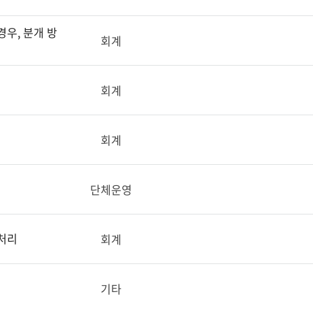
우, 분개 방
회계
회계
회계
단체운영
처리
회계
기타