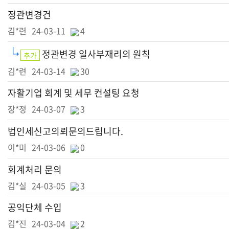
정관변경건
김*련
24-03-11
4
정관변경 일사부재리의 원칙
추가
김*련
24-03-14
30
자활기업 회계 및 세무 컨설팅 요청
장*정
24-03-07
3
법인세신고의뢰문의드립니다.
이*미
24-03-06
0
회계처리 문의
김*실
24-03-05
3
공익단체 수입
김*진
24-03-04
2