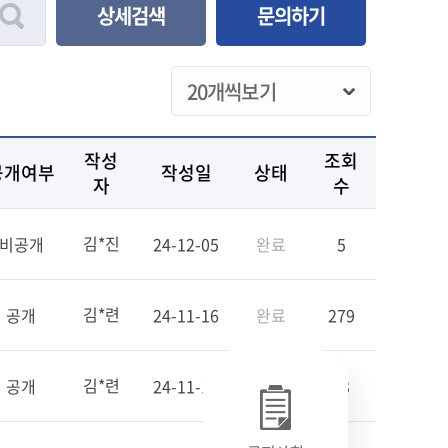
상세검색
문의하기
작성
조회
공개여부
작성일
상태
자
수
김*진
비공개
24-12-05
완료
5
김*련
공개
24-11-16
완료
279
김*련
공개
24-11-18
완료
33