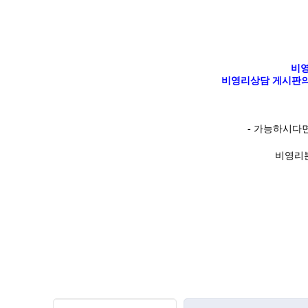
비영
비영리상담 게시판의
-
가능하시다
비영리분