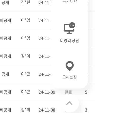
공지사항
김*련
공개
24-11-27
완료
22
이*영
비공개
24-11-13
완료
2
이*영
비공개
24-11-19
완료
3
비영리 상담
김*이
비공개
24-11-11
완료
2
이*곤
공개
24-11-08
완료
58
오시는길
이*곤
비공개
24-11-09
완료
5
김*희
비공개
24-11-08
완료
3