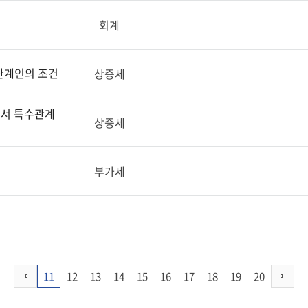
회계
관계인의 조건
상증세
서 특수관계
상증세
부가세
11
12
13
14
15
16
17
18
19
20