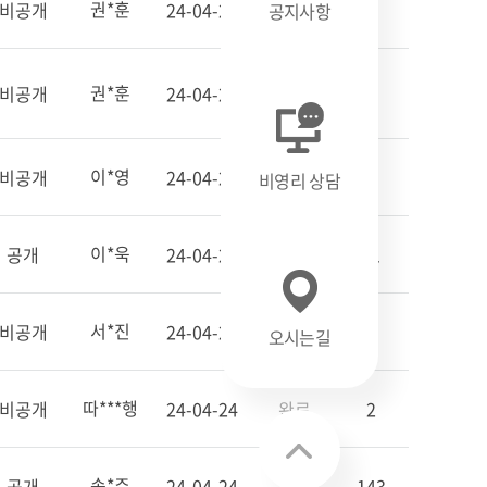
권*훈
비공개
24-04-29
완료
3
공지사항
권*훈
비공개
24-04-29
완료
1
이*영
비공개
24-04-26
완료
2
비영리 상담
이*욱
공개
24-04-25
완료
21
서*진
비공개
24-04-25
완료
3
오시는길
따***행
비공개
24-04-24
완료
2
송*주
공개
24-04-24
완료
143