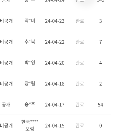
곽*미
비공개
24-04-23
완료
3
추*복
비공개
24-04-22
완료
7
박*영
비공개
24-04-20
완료
4
장*림
비공개
24-04-18
완료
2
송*주
공개
24-04-17
완료
54
한국****
비공개
24-04-15
완료
0
포럼