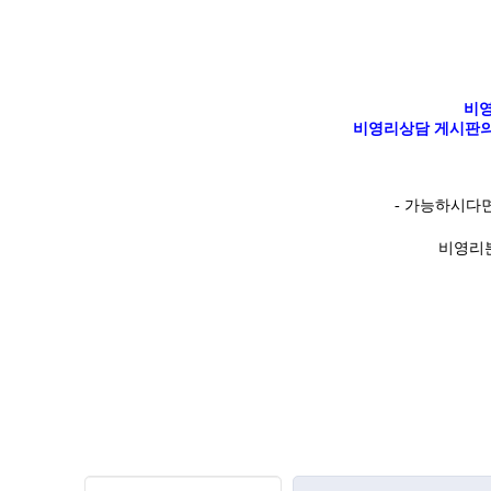
비영
비영리상담 게시판의
-
가능하시다
비영리분