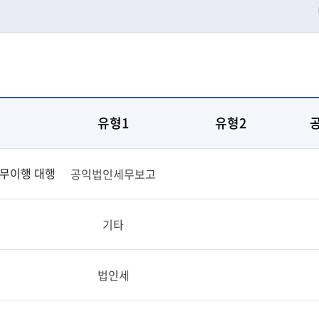
유형1
유형2
의무이행 대행
공익법인세무보고
기타
법인세