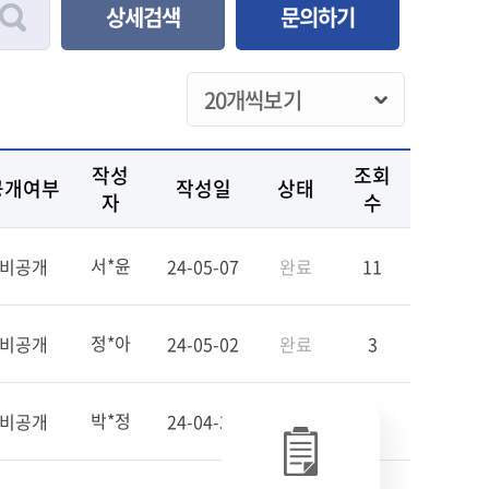
상세검색
문의하기
작성
조회
공개여부
작성일
상태
자
수
서*윤
비공개
24-05-07
완료
11
정*아
비공개
24-05-02
완료
3
박*정
비공개
24-04-30
완료
1