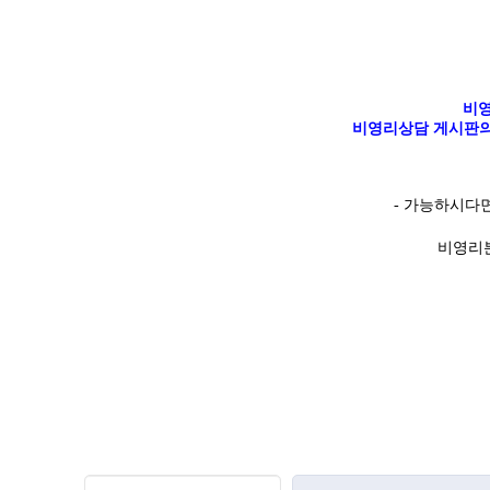
비영
비영리상담 게시판의
-
가능하시다
비영리분