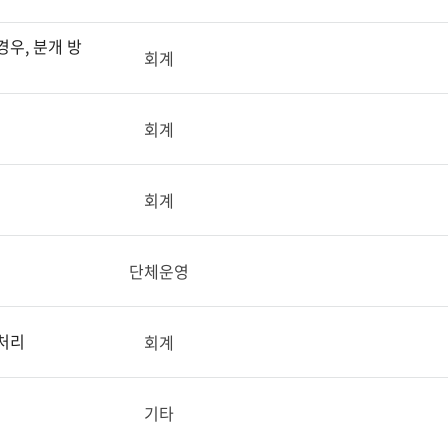
우, 분개 방
회계
회계
회계
단체운영
처리
회계
기타