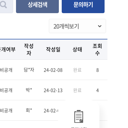
상세검색
문의하기
작성
조회
공개여부
작성일
상태
자
수
담*자
비공개
24-02-08
완료
8
박*
비공개
24-02-13
완료
4
회*
비공개
24-02-08
완료
0