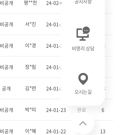
공지사항
평**천
비공개
24-02-02
완료
0
서*진
비공개
24-01-30
완료
5
이*경
비공개
24-01-25
완료
12
비영리 상담
정*림
비공개
24-01-24
완료
4
김*련
공개
24-01-23
완료
43
오시는길
박*미
비공개
24-01-23
완료
6
이*혜
비공개
24-01-22
완료
13