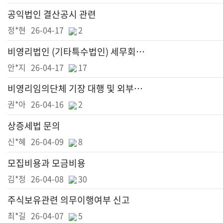
공익법인 결산공시 관련
정*현
26-04-17
2
비영리법인 (기타특수법인) 세무회계 기장 견적 문의드립니다.
안*지
26-04-17
17
비영리임의단체 기장 대행 및 외부감사인 선임 건
권*아
26-04-16
2
상증세법 문의
신*혜
26-04-09
8
모집비용과 모금비용
김*정
26-04-08
30
주식보유관련 의무이행여부 신고
최*길
26-04-07
5