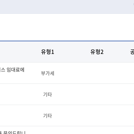
유형1
유형2
피스 임대료에
부가세
기타
기타
비용 문의드립니