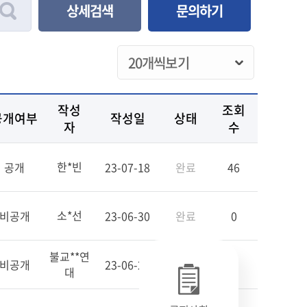
상세검색
문의하기
작성
조회
공개여부
작성일
상태
자
수
한*빈
공개
23-07-18
완료
46
소*선
비공개
23-06-30
완료
0
불교**연
비공개
23-06-27
완료
3
대