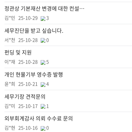
정관상 기본재산 변경에 대한 컨설팅 단가 문의
김*민
25-10-29
3
세무진단을 받고 싶습니다.
서*천
25-10-28
0
펀딩 및 지원
이*재
25-10-28
5
개인 현물기부 영수증 발행
윤*희
25-10-21
4
세무기장 견적문의
김*미
25-10-17
1
외부회계감사 의뢰 수수료 문의
김*현
25-10-16
0