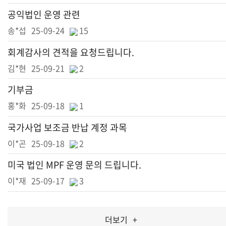
공익법인 운영 관련
송*섭
25-09-24
15
회계감사의 견적을 요청드립니다.
김*현
25-09-21
2
기부금
홍*화
25-09-18
1
국가사업 보조금 반납 계정 과목
이*곤
25-09-18
2
미국 법인 MPF 운영 문의 드립니다.
이*재
25-09-17
3
더보기
+